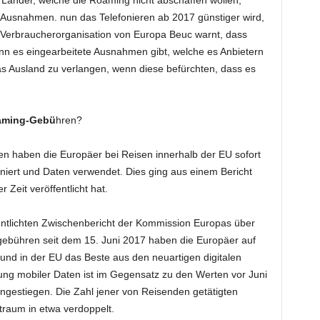
. Länder, welche die Roaming nicht abschaffen wollen,
 Ausnahmen. nun das Telefonieren ab 2017 günstiger wird,
e Verbraucherorganisation von Europa Beuc warnt, dass
nn es eingearbeitete Ausnahmen gibt, welche es Anbietern
s Ausland zu verlangen, wenn diese befürchten, dass es
oaming-Gebü
hren?
n haben die Europäer bei Reisen innerhalb der EU sofort
oniert und Daten verwendet. Dies ging aus einem Bericht
 Zeit veröffentlicht hat.
ntlichten Zwischenbericht der Kommission Europas über
gebühren seit dem 15. Juni 2017 haben die Europäer auf
nd in der EU das Beste aus den neuartigen digitalen
ng mobiler Daten ist im Gegensatz zu den Werten vor Juni
angestiegen. Die Zahl jener von Reisenden getätigten
traum in etwa verdoppelt.