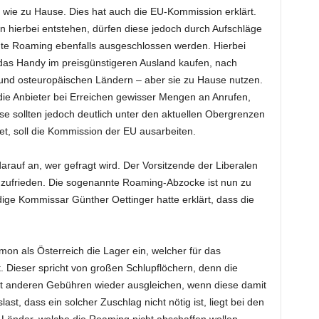
ie zu Hause. Dies hat auch die EU-Kommission erklärt.
 hierbei entstehen, dürfen diese jedoch durch Aufschläge
nte Roaming ebenfalls ausgeschlossen werden. Hierbei
 das Handy im preisgünstigeren Ausland kaufen, nach
 und osteuropäischen Ländern – aber sie zu Hause nutzen.
 die Anbieter bei Erreichen gewisser Mengen an Anrufen,
 sollten jedoch deutlich unter den aktuellen Obergrenzen
et, soll die Kommission der EU ausarbeiten.
darauf an, wer gefragt wird. Der Vorsitzende der Liberalen
r zufrieden. Die sogenannte Roaming-Abzocke ist nun zu
ndige Kommissar Günther Oettinger hatte erklärt, dass die
on als Österreich die Lager ein, welcher für das
. Dieser spricht von großen Schlupflöchern, denn die
mit anderen Gebühren wieder ausgleichen, wenn diese damit
ast, dass ein solcher Zuschlag nicht nötig ist, liegt bei den