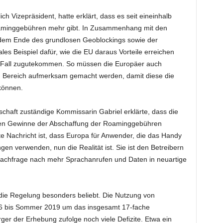
ch Vizepräsident, hatte erklärt, dass es seit eineinhalb
Roaminggebühren mehr gibt. In Zusammenhang mit den
e dem Ende des grundlosen Geoblockings sowie der
males Beispiel dafür, wie die EU daraus Vorteile erreichen
en Fall zugutekommen. So müssen die Europäer auch
em Bereich aufmerksam gemacht werden, damit diese die
können.
tschaft zuständige Kommissarin Gabriel erklärte, dass die
ren Gewinne der Abschaffung der Roaminggebühren
e Nachricht ist, dass Europa für Anwender, die das Handy
n verwenden, nun die Realität ist. Sie ist den Betreibern
 Nachfrage nach mehr Sprachanrufen und Daten in neuartige
ie Regelung besonders beliebt. Die Nutzung von
6 bis Sommer 2019 um das insgesamt 17-fache
er der Erhebung zufolge noch viele Defizite. Etwa ein