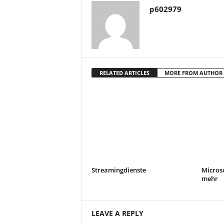
p602979
RELATED ARTICLES
MORE FROM AUTHOR
Streamingdienste
Microso
mehr
LEAVE A REPLY