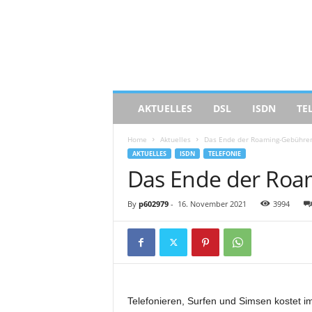
C
O
M
P
U
T
E
AKTUELLES
DSL
ISDN
TE
R
G
Home
Aktuelles
Das Ende der Roaming-Gebühre
R
AKTUELLES
ISDN
TELEFONIE
I
Das Ende der Roa
P
E
S
By
p602979
-
16. November 2021
3994
Telefonieren, Surfen und Simsen kostet i