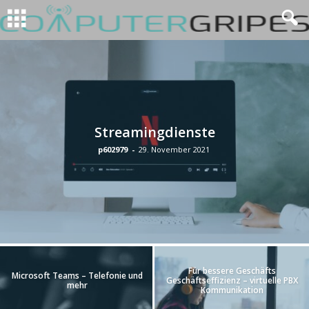
Streamingdienste
p602979
-
29. November 2021
Für bessere Geschäfts
Microsoft Teams – Telefonie und
Geschäftseffizienz – virtuelle PBX
mehr
Kommunikation