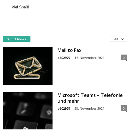
Viel Spaß!
Sport News
All
Mail to Fax
p602979
-
16. November 2021
0
Microsoft Teams – Telefonie
und mehr
p602979
-
28. November 2021
0