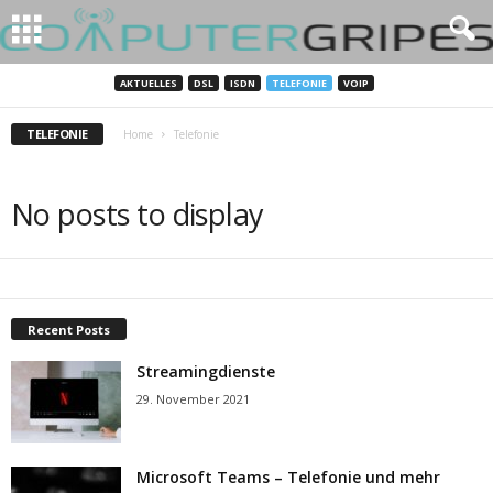
AKTUELLES
DSL
ISDN
TELEFONIE
VOIP
TELEFONIE
Home
Telefonie
No posts to display
Recent Posts
Streamingdienste
29. November 2021
Microsoft Teams – Telefonie und mehr