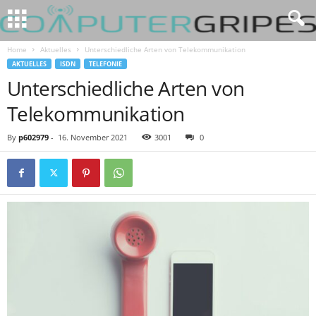
Home
Aktuelles
Unterschiedliche Arten von Telekommunikation
AKTUELLES
ISDN
TELEFONIE
Unterschiedliche Arten von
Telekommunikation
By
p602979
-
16. November 2021
3001
0