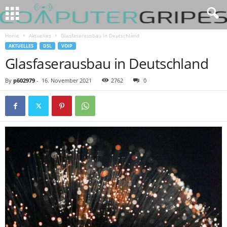
Home
Aktuelles
Glasfaserausbau in Deutschland
AKTUELLES
DSL
VOIP
Glasfaserausbau in Deutschland
By
p602979
-
16. November 2021
2762
0